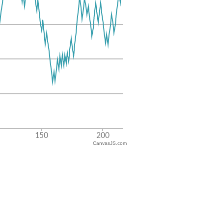
CanvasJS.com