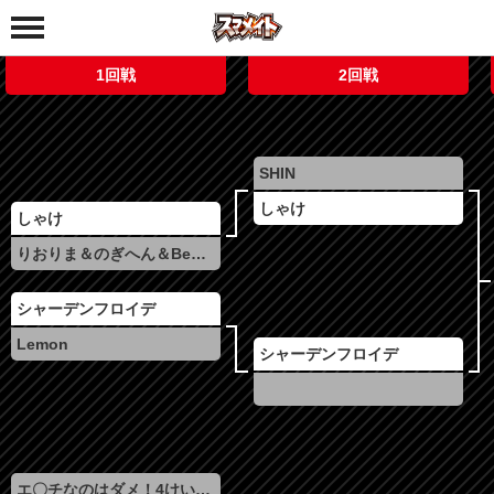
1回戦
2回戦
SHIN
しゃけ
しゃけ
りおりま＆のぎへん＆Be＆パピ〆レク
シャーデンフロイデ
Lemon
シャーデンフロイデ
エ〇チなのはダメ！4けい！꒰ঌ(⸝⸝ↀᯅↀ⸝⸝)໒꒱