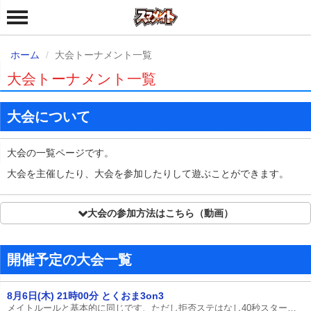
ホーム
大会トーナメント一覧
大会トーナメント一覧
大会について
大会の一覧ページです。
大会を主催したり、大会を参加したりして遊ぶことができます。
大会の参加方法はこちら（動画）
開催予定の大会一覧
8月6日(木) 21時00分 とくおま3on3
メイトルールと基本的に同じです、ただし拒否ステはなし40秒スタートですロボットのビーム等の時間経過系のやつは試合が始まる前に吐き出してくださいラグが起こった場合はすぐに試合を中断し、収まったら再開してください、試合続行が不可能な場合は回線状況が良い方を勝ちにしてください部屋の設定は部屋を作る側がフレンドのみにしてもらい（パスワードはなし）そこにフレンド申請を送ってもらい、部屋に入ってもらい対戦してもらう形になりますコメントを送って10分以上相手が来なかった場合不戦勝となりますトーナメントの上の人が基本的に部屋を作ってもらい、下の人がフレンド申請を送って下さいルールは以上です！それではみなさん頑張って下さい！