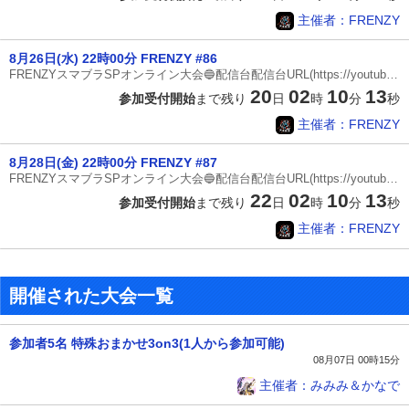
主催者：FRENZY
8月26日(水) 22時00分 FRENZY #86
FRENZYスマブラSPオンライン大会🔵配信台配信台URL(https://youtube.com/@eveerevival?si=GWVS3_hz22Gzzga0)配信台フレコ(8398-5853-1397)🔵ゲームルール〈配信台〉※全試合3本先取各回戦1試合ずつ準決勝2試合決勝戦〈乱闘ルール〉・ストック制(3ストック)・制限時間(7分)・チャージ切り札(なし)・アイテムスピリッツ(なし)・ポーズ機能(なし)※Miiファイターを使用する際は事前に技の申告をお願いします〈くわしいルール〉・ステージギミック(なし)🔵ステージルール〈1戦目〉①両選手がスターターから2ステージずつ拒否②両選手が拒否されたステージ以外から選択〈2戦目以降〉③勝者がスターターとカウンター含む全ステージから3ステージ拒否④敗者が拒否されたステージ以外から選択〔スターターステージ〕終点(終点化)戦場(戦場化)小戦場ポケモンスタジアム2村と街ホロウバスティオン〔カウンターステージ〕カロスポケモンリーグすま村ライラットクルーズ🔵7分で試合が終わらなかった場合原則サドンデスは使用せず直前の%が低かった方が勝ち(↓サドンデ
20
02
10
12
参加受付開始
まで残り
日
時
分
秒
主催者：FRENZY
8月28日(金) 22時00分 FRENZY #87
FRENZYスマブラSPオンライン大会🔵配信台配信台URL(https://youtube.com/@eveerevival?si=GWVS3_hz22Gzzga0)配信台フレコ(8398-5853-1397)🔵ゲームルール〈配信台〉※全試合3本先取各回戦1試合ずつ準決勝2試合決勝戦〈乱闘ルール〉・ストック制(3ストック)・制限時間(7分)・チャージ切り札(なし)・アイテムスピリッツ(なし)・ポーズ機能(なし)※Miiファイターを使用する際は事前に技の申告をお願いします〈くわしいルール〉・ステージギミック(なし)🔵ステージルール〈1戦目〉①両選手がスターターから2ステージずつ拒否②両選手が拒否されたステージ以外から選択〈2戦目以降〉③勝者がスターターとカウンター含む全ステージから3ステージ拒否④敗者が拒否されたステージ以外から選択〔スターターステージ〕終点(終点化)戦場(戦場化)小戦場ポケモンスタジアム2村と街ホロウバスティオン〔カウンターステージ〕カロスポケモンリーグすま村ライラットクルーズ🔵7分で試合が終わらなかった場合原則サドンデスは使用せず直前の%が低かった方が勝ち(↓サドンデ
22
02
10
12
参加受付開始
まで残り
日
時
分
秒
主催者：FRENZY
開催された大会一覧
参加者5名 特殊おまかせ3on3(1人から参加可能)
08月07日 00時15分
主催者：みみみ＆かなで