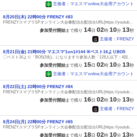
主催者：マエスマ'online大会用アカウント
8月20日(木) 22時00分 FRENZY #83
FRENZYスマブラSPオンライン大会🔵配信台配信台URL(https://youtube.com/@eveerevival?si=GWVS3_hz22Gzzga0)配信台フレコ(8398-5853-1397)🔵ゲームルール〈配信台〉※全試合3本先取各回戦1試合ずつ準決勝2試合決勝戦〈乱闘ルール〉・ストック制(3ストック)・制限時間(7分)・チャージ切り札(なし)・アイテムスピリッツ(なし)・ポーズ機能(なし)※Miiファイターを使用する際は事前に技の申告をお願いします〈くわしいルール〉・ステージギミック(なし)🔵ステージルール〈1戦目〉①両選手がスターターから2ステージずつ拒否②両選手が拒否されたステージ以外から選択〈2戦目以降〉③勝者がスターターとカウンター含む全ステージから3ステージ拒否④敗者が拒否されたステージ以外から選択〔スターターステージ〕終点(終点化)戦場(戦場化)小戦場ポケモンスタジアム2村と街ホロウバスティオン〔カウンターステージ〕カロスポケモンリーグすま村ライラットクルーズ🔵7分で試合が終わらなかった場合原則サドンデスは使用せず直前の%が低かった方が勝ち(↓サドンデ
14
02
10
12
参加受付開始
まで残り
日
時
分
秒
主催者：FRENZY
8月21日(金) 21時00分 マエスマ'1on1#144 ※ベスト16よりBO5
〇ベスト16より「BO5(3先)」になります※参加人数「128人以下：4回戦からBO5(3先)・129人以上：5回戦からBO5(3先)」※万が一間違えてしまった場合は配信コメントへご相談ください〇準決勝の配信数は状況によって変わります〇エキシビションは決勝が23時45分までに終了すれば行います-------------------------------※本大会は「ステージ拒否」ができます※オンライン大会ではあまりないルールのため、必ず確認をしていただきますようお願い致します◎最低限の参加条件①ルールを理解している方②トーナメント表下部コメント欄（スマートフォンの場合は切り替えボタン）にて対戦相手とコミュニケーションを取れる方③誹謗中傷・煽り行為をしない方④「インターネット回線について」ルールを理解し、基準をクリアしている方 ④-1 最低でもPing値が20以下、Downloadが30Mbps以上であること [インターネット速度測定] https://fast.com/ja/ ④-2 『有線』もしくは『5GHz帯の無線+ルーター付近でのプレイ』であること ※5GHzは「○○○ - A
15
02
10
12
参加受付開始
まで残り
日
時
分
秒
主催者：マエスマ'online大会用アカウント
8月22日(土) 22時00分 FRENZY #84
FRENZYスマブラSPオンライン大会🔵配信台配信台URL(https://youtube.com/@eveerevival?si=GWVS3_hz22Gzzga0)配信台フレコ(8398-5853-1397)🔵ゲームルール〈配信台〉※全試合3本先取各回戦1試合ずつ準決勝2試合決勝戦〈乱闘ルール〉・ストック制(3ストック)・制限時間(7分)・チャージ切り札(なし)・アイテムスピリッツ(なし)・ポーズ機能(なし)※Miiファイターを使用する際は事前に技の申告をお願いします〈くわしいルール〉・ステージギミック(なし)🔵ステージルール〈1戦目〉①両選手がスターターから2ステージずつ拒否②両選手が拒否されたステージ以外から選択〈2戦目以降〉③勝者がスターターとカウンター含む全ステージから3ステージ拒否④敗者が拒否されたステージ以外から選択〔スターターステージ〕終点(終点化)戦場(戦場化)小戦場ポケモンスタジアム2村と街ホロウバスティオン〔カウンターステージ〕カロスポケモンリーグすま村ライラットクルーズ🔵7分で試合が終わらなかった場合原則サドンデスは使用せず直前の%が低かった方が勝ち(↓サドンデ
16
02
10
12
参加受付開始
まで残り
日
時
分
秒
主催者：FRENZY
8月24日(月) 22時00分 FRENZY #85
FRENZYスマブラSPオンライン大会🔵配信台配信台URL(https://youtube.com/@eveerevival?si=GWVS3_hz22Gzzga0)配信台フレコ(8398-5853-1397)🔵ゲームルール〈配信台〉※全試合3本先取各回戦1試合ずつ準決勝2試合決勝戦〈乱闘ルール〉・ストック制(3ストック)・制限時間(7分)・チャージ切り札(なし)・アイテムスピリッツ(なし)・ポーズ機能(なし)※Miiファイターを使用する際は事前に技の申告をお願いします〈くわしいルール〉・ステージギミック(なし)🔵ステージルール〈1戦目〉①両選手がスターターから2ステージずつ拒否②両選手が拒否されたステージ以外から選択〈2戦目以降〉③勝者がスターターとカウンター含む全ステージから3ステージ拒否④敗者が拒否されたステージ以外から選択〔スターターステージ〕終点(終点化)戦場(戦場化)小戦場ポケモンスタジアム2村と街ホロウバスティオン〔カウンターステージ〕カロスポケモンリーグすま村ライラットクルーズ🔵7分で試合が終わらなかった場合原則サドンデスは使用せず直前の%が低かった方が勝ち(↓サドンデ
18
02
10
12
参加受付開始
まで残り
日
時
分
秒