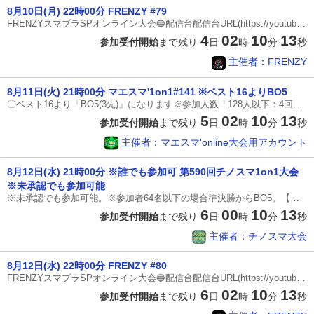
8月10日(月) 22時00分 FRENZY #79
FRENZYスマブラSPオンライン大会🔵配信台配信台URL(https://youtube.com/@eveerevival?si=GWVS3_hz22Gzzga0)配信台フレコ(8398-5853-1397)🔵ゲームルール〈配信台〉※全試合3本先取各回戦1試合ずつ準決勝2試合決勝戦〈乱闘ルール〉・ストック制(3ストック)・制限時間(7分)・チャージ切り札(なし)・アイテムスピリッツ(なし)・ポーズ機能(なし)※Miiファイターを使用する際は事前に技の申告をお願いします〈くわしいルール〉・ステージギミック(なし)🔵ステージルール〈1戦目〉①両選手がスターターから2ステージずつ拒否②両選手が拒否されたステージ以外から選択〈2戦目以降〉③勝者がスターターとカウンター含む全ステージから3ステージ拒否④敗者が拒否されたステージ以外から選択〔スターターステージ〕終点(終点化)戦場(戦場化)小戦場ポケモンスタジアム2村と街ホロウバスティオン〔カウンターステージ〕カロスポケモンリーグすま村ライラットクルーズ🔵7分で試合が終わらなかった場合原則サドンデスは使用せず直前の%が低かった方が勝ち(↓サドンデ
4
02
10
12
参加受付開始
まで残り
日
時
分
秒
主催者：FRENZY
8月11日(火) 21時00分 マエスマ'1on1#141 ※ベスト16よりBO5
〇ベスト16より「BO5(3先)」になります※参加人数「128人以下：4回戦からBO5(3先)・129人以上：5回戦からBO5(3先)」※万が一間違えてしまった場合は配信コメントへご相談ください〇準決勝の配信数は状況によって変わります〇エキシビションは決勝が23時45分までに終了すれば行います-------------------------------※本大会は「ステージ拒否」ができます※オンライン大会ではあまりないルールのため、必ず確認をしていただきますようお願い致します◎最低限の参加条件①ルールを理解している方②トーナメント表下部コメント欄（スマートフォンの場合は切り替えボタン）にて対戦相手とコミュニケーションを取れる方③誹謗中傷・煽り行為をしない方④「インターネット回線について」ルールを理解し、基準をクリアしている方 ④-1 最低でもPing値が20以下、Downloadが30Mbps以上であること [インターネット速度測定] https://fast.com/ja/ ④-2 『有線』もしくは『5GHz帯の無線+ルーター付近でのプレイ』であること ※5GHzは「○○○ - A
5
02
10
12
参加受付開始
まで残り
日
時
分
秒
主催者：マエスマ'online大会用アカウント
8月12日(水) 21時00分 ※誰でも参加可 第590回チノスマ1on1大会
※未承認でも参加可能
※未承認でも参加可能。※参加者64名以下の場合準決勝からBO5。【大会ルール】・1回戦〜準決勝は2本先取、決勝は3本先取。※参加者64名以下の場合準決勝からBO5。・使用ファイターは自由。・3ストック7分。タイムアップの場合は残ストックが多い方の勝ち、同じ場合は蓄積%が少ない方の勝ち。全て同じ、別の理由でサドンデスの場合、そのままサドンデスで勝敗を決める。・優勝者はエキシビションマッチを出来たらお願いします。・偽名での参加はお控え下さい。【ステージ選択ルール】・全てアイテム、ギミック無し。※下記拒否ステージルールの流れ[スターター] 終点化(戦場,ワイリー基地,始まりの塔)・小戦場・戦場・ポケモンスタジアム2・ホロウバスティオン[カウンター] 村と街・すま村「ホロウバスティオン」は購入していなくても参加できるが、選択は不可。①1戦目拒否するスターターステージ1つを相手に伝える。※拒否ステージが被ってもOK。※申告がない場合は拒否無しとみなします。(スマメイトコメント欄の表示で、対戦相手主催のみを選択)②2戦目以降※試合終了後、原則60秒以内に次の試合をスタート。[勝者側](1)スタータ
6
00
10
12
参加受付開始
まで残り
日
時
分
秒
主催者：チノスマ大会
8月12日(水) 22時00分 FRENZY #80
FRENZYスマブラSPオンライン大会🔵配信台配信台URL(https://youtube.com/@eveerevival?si=GWVS3_hz22Gzzga0)配信台フレコ(8398-5853-1397)🔵ゲームルール〈配信台〉※全試合3本先取各回戦1試合ずつ準決勝2試合決勝戦〈乱闘ルール〉・ストック制(3ストック)・制限時間(7分)・チャージ切り札(なし)・アイテムスピリッツ(なし)・ポーズ機能(なし)※Miiファイターを使用する際は事前に技の申告をお願いします〈くわしいルール〉・ステージギミック(なし)🔵ステージルール〈1戦目〉①両選手がスターターから2ステージずつ拒否②両選手が拒否されたステージ以外から選択〈2戦目以降〉③勝者がスターターとカウンター含む全ステージから3ステージ拒否④敗者が拒否されたステージ以外から選択〔スターターステージ〕終点(終点化)戦場(戦場化)小戦場ポケモンスタジアム2村と街ホロウバスティオン〔カウンターステージ〕カロスポケモンリーグすま村ライラットクルーズ🔵7分で試合が終わらなかった場合原則サドンデスは使用せず直前の%が低かった方が勝ち(↓サドンデ
6
02
10
12
参加受付開始
まで残り
日
時
分
秒