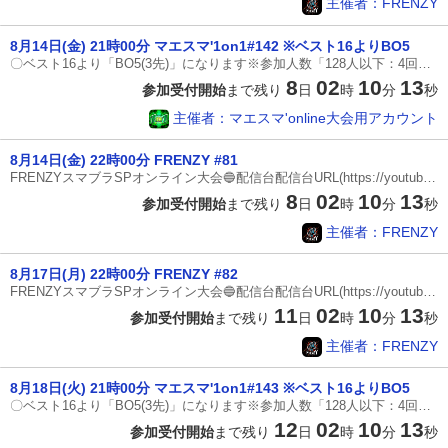
主催者：FRENZY
8月14日(金) 21時00分 マエスマ'1on1#142 ※ベスト16よりBO5
〇ベスト16より「BO5(3先)」になります※参加人数「128人以下：4回戦からBO5(3先)・129人以上：5回戦からBO5(3先)」※万が一間違えてしまった場合は配信コメントへご相談ください〇準決勝の配信数は状況によって変わります〇エキシビションは決勝が23時45分までに終了すれば行います-------------------------------※本大会は「ステージ拒否」ができます※オンライン大会ではあまりないルールのため、必ず確認をしていただきますようお願い致します◎最低限の参加条件①ルールを理解している方②トーナメント表下部コメント欄（スマートフォンの場合は切り替えボタン）にて対戦相手とコミュニケーションを取れる方③誹謗中傷・煽り行為をしない方④「インターネット回線について」ルールを理解し、基準をクリアしている方 ④-1 最低でもPing値が20以下、Downloadが30Mbps以上であること [インターネット速度測定] https://fast.com/ja/ ④-2 『有線』もしくは『5GHz帯の無線+ルーター付近でのプレイ』であること ※5GHzは「○○○ - A
8
02
10
12
参加受付開始
まで残り
日
時
分
秒
主催者：マエスマ'online大会用アカウント
8月14日(金) 22時00分 FRENZY #81
FRENZYスマブラSPオンライン大会🔵配信台配信台URL(https://youtube.com/@eveerevival?si=GWVS3_hz22Gzzga0)配信台フレコ(8398-5853-1397)🔵ゲームルール〈配信台〉※全試合3本先取各回戦1試合ずつ準決勝2試合決勝戦〈乱闘ルール〉・ストック制(3ストック)・制限時間(7分)・チャージ切り札(なし)・アイテムスピリッツ(なし)・ポーズ機能(なし)※Miiファイターを使用する際は事前に技の申告をお願いします〈くわしいルール〉・ステージギミック(なし)🔵ステージルール〈1戦目〉①両選手がスターターから2ステージずつ拒否②両選手が拒否されたステージ以外から選択〈2戦目以降〉③勝者がスターターとカウンター含む全ステージから3ステージ拒否④敗者が拒否されたステージ以外から選択〔スターターステージ〕終点(終点化)戦場(戦場化)小戦場ポケモンスタジアム2村と街ホロウバスティオン〔カウンターステージ〕カロスポケモンリーグすま村ライラットクルーズ🔵7分で試合が終わらなかった場合原則サドンデスは使用せず直前の%が低かった方が勝ち(↓サドンデ
8
02
10
12
参加受付開始
まで残り
日
時
分
秒
主催者：FRENZY
8月17日(月) 22時00分 FRENZY #82
FRENZYスマブラSPオンライン大会🔵配信台配信台URL(https://youtube.com/@eveerevival?si=GWVS3_hz22Gzzga0)配信台フレコ(8398-5853-1397)🔵ゲームルール〈配信台〉※全試合3本先取各回戦1試合ずつ準決勝2試合決勝戦〈乱闘ルール〉・ストック制(3ストック)・制限時間(7分)・チャージ切り札(なし)・アイテムスピリッツ(なし)・ポーズ機能(なし)※Miiファイターを使用する際は事前に技の申告をお願いします〈くわしいルール〉・ステージギミック(なし)🔵ステージルール〈1戦目〉①両選手がスターターから2ステージずつ拒否②両選手が拒否されたステージ以外から選択〈2戦目以降〉③勝者がスターターとカウンター含む全ステージから3ステージ拒否④敗者が拒否されたステージ以外から選択〔スターターステージ〕終点(終点化)戦場(戦場化)小戦場ポケモンスタジアム2村と街ホロウバスティオン〔カウンターステージ〕カロスポケモンリーグすま村ライラットクルーズ🔵7分で試合が終わらなかった場合原則サドンデスは使用せず直前の%が低かった方が勝ち(↓サドンデ
11
02
10
12
参加受付開始
まで残り
日
時
分
秒
主催者：FRENZY
8月18日(火) 21時00分 マエスマ'1on1#143 ※ベスト16よりBO5
〇ベスト16より「BO5(3先)」になります※参加人数「128人以下：4回戦からBO5(3先)・129人以上：5回戦からBO5(3先)」※万が一間違えてしまった場合は配信コメントへご相談ください〇準決勝の配信数は状況によって変わります〇エキシビションは決勝が23時45分までに終了すれば行います-------------------------------※本大会は「ステージ拒否」ができます※オンライン大会ではあまりないルールのため、必ず確認をしていただきますようお願い致します◎最低限の参加条件①ルールを理解している方②トーナメント表下部コメント欄（スマートフォンの場合は切り替えボタン）にて対戦相手とコミュニケーションを取れる方③誹謗中傷・煽り行為をしない方④「インターネット回線について」ルールを理解し、基準をクリアしている方 ④-1 最低でもPing値が20以下、Downloadが30Mbps以上であること [インターネット速度測定] https://fast.com/ja/ ④-2 『有線』もしくは『5GHz帯の無線+ルーター付近でのプレイ』であること ※5GHzは「○○○ - A
12
02
10
12
参加受付開始
まで残り
日
時
分
秒