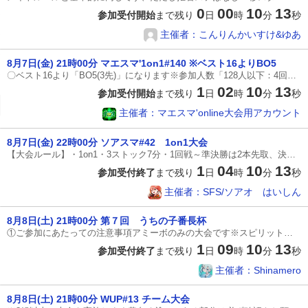
0
00
10
12
参加受付開始
まで残り
日
時
分
秒
主催者：こんりんかいすけ&ゆあ
8月7日(金) 21時00分 マエスマ'1on1#140 ※ベスト16よりBO5
〇ベスト16より「BO5(3先)」になります※参加人数「128人以下：4回戦からBO5(3先)・129人以上：5回戦からBO5(3先)」※万が一間違えてしまった場合は配信コメントへご相談ください〇準決勝の配信数は状況によって変わります〇エキシビションは決勝が23時45分までに終了すれば行います-------------------------------※本大会は「ステージ拒否」ができます※オンライン大会ではあまりないルールのため、必ず確認をしていただきますようお願い致します◎最低限の参加条件①ルールを理解している方②トーナメント表下部コメント欄（スマートフォンの場合は切り替えボタン）にて対戦相手とコミュニケーションを取れる方③誹謗中傷・煽り行為をしない方④「インターネット回線について」ルールを理解し、基準をクリアしている方 ④-1 最低でもPing値が20以下、Downloadが30Mbps以上であること [インターネット速度測定] https://fast.com/ja/ ④-2 『有線』もしくは『5GHz帯の無線+ルーター付近でのプレイ』であること ※5GHzは「○○○ - A
1
02
10
12
参加受付開始
まで残り
日
時
分
秒
主催者：マエスマ'online大会用アカウント
8月7日(金) 22時00分 ソアスマ#42 1on1大会
【大会ルール】 ・1on1・3ストック7分・1回戦～準決勝は2本先取、決勝は3本先取 ※準決勝から全配信台・拒否ステージあり・タイムアップの場合は残ストックが多い方の勝ち、同じストックの場合は蓄積%が少ない方の勝ち。※エキシビションにソアオと１先対戦をします。キャラとステージは自由に選択してください【ステージ選択⚠️拒否ステージあり⚠️】 ◯1戦目⚠️拒否ステージについて⚠️・終点、戦場、小戦場、ポケモンスタジアム2、村と街、すま村、ホロウバスティオンからお互い2ステージずつ相手に伝える・毎試合拒否ステージを申告すること。変更ない場合は「拒否同じ」となるべく申告すること・1戦目に申告がない場合は拒否ステージなしとみなす・2戦目以降に申告がない場合は1戦目と同じ拒否ステージとみなす・スマメイトのコメント表示を対戦相手主催のみを選択して確認すること※終点、戦場は見やすいステージを選ぶこと例:終点化(ワイリー、始まりの塔等) ◯2戦目以降前の試合に勝った人・拒否ステージを2ステージ相手に伝える・ステージはおまかせを選択前の試合に負けた人・拒否ステージ以外の5ステージから選択する◯アイテムな
1
04
10
12
参加受付終了
まで残り
日
時
分
秒
主催者：SFS/ソアオ はいしん
8月8日(土) 21時00分 第７回 うちの子番長杯
①ご参加にあたっての注意事項 アミーボのみの大会です※スピリットによる強化は認められません・本大会はamiibo限定大会です。手動の操作による参加はご遠慮ください。・本大会でご使用いただけるamiiboは原則一人一体までです。複数体の使用は失格という形になります。ご了承ください ・大会開始後コメント欄にて使用キャラクターとカラーバリエーションをご記載ください ②本大会で使用する対戦ルールについて ・本大会は全試合三本先取です・ステージは1戦目から５戦目まで順に、終点→ポケモンスタジアム２→カロスポケモンリーグ→ホロウバスティオン→村と町の順で行います。※自身と対戦相手の両方がホロウバスティオンを所持していない場合、４戦目は戦場で行ってください・対戦ルールはストック制の３ストック７分で行います。アイテム、ステージギミック、チャージ切り札はいずれも無しに設定してください。 ③対戦相手とマッチング後の流れ ・対戦相手が決まり次第トーナメント表上で、上の参加者が部屋建てを行い、下の参加者がフレンド申請を行ってください。・本大会に配信代はございません。対戦相手が決まり次第試合を開始してください。
1
09
10
12
参加受付終了
まで残り
日
時
分
秒
主催者：Shinamero
8月8日(土) 21時00分 WUP#13 チーム大会