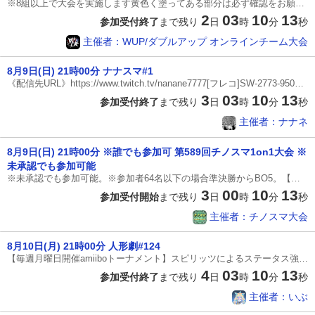
※8組以上で大会を実施します黄色く塗ってある部分は必ず確認をお願いします！【大会ルール】・2対2のチーム戦大会となります。(チームアタックあり)・大会エントリーは代表者1名が、『選手1(代表者)&選手2』の名前に変更し行う。・1回戦〜2本先取、準決勝と決勝は3本先取。(人数によって準決勝は2本先取に変更します)・使用ファイターは自由。・3ストック8分。タイムアップの場合は残ストックが多い方の勝ち、同じ場合は蓄積%が少ない方の勝ち。全て同じ、別の理由でサドンデスの場合、そのままサドンデスで勝敗を決める。・偽名での参加は禁止しています。偽名と分かり次第、即座に今大会から敗退、今後の大会参加を禁止(アカウントBAN)させていただきます。【ステージ選択ルール】・全てアイテム、ギミック無し。※下記拒否ステージルールの流れ[スターター] 終点化(戦場,ワイリー基地,始まりの塔)・小戦場・戦場・ポケモンスタジアム2・ホロウバスティオン[カウンター] 村と街・すま村「ホロウバスティオン」は購入していなくても参加できるが、選択は不可。①1戦目拒否するスターターステージ1つを相手に伝える。※全て代
2
03
10
12
参加受付終了
まで残り
日
時
分
秒
主催者：WUP/ダブルアップ オンラインチーム大会
8月9日(日) 21時00分 ナナスマ#1
《配信先URL》https://www.twitch.tv/nanane7777[フレコ]SW-2773-9507-5596《対戦ルール》・シングルエリミネーショントーナメント 最大32人決勝戦のみBO5、その他BO3《ゲームセッティング》[乱闘ルール]・ストック制 ・ストック数：3 ・制限時間：7分 ・チャージ切り札：なし・スイッチアイテム：なし ・ポーズ機能：なし[ くわしいルール ]・ ステージギミック：なし※記載されていない設定項目はすべてデフォルトとなります《ステージルール》[スターター] 終点・小戦場・戦場・ホロバス・ポケスタ2[カウンター]村町・スマ村《試合の流れ》・1試合目、コメント欄でスターターから拒否ステージを1つ選ぶ・2試合目以降はカウンター含む7ステージから直前の試合の勝者が2ステージ拒否して、敗者が選ぶ
3
03
10
12
参加受付終了
まで残り
日
時
分
秒
主催者：ナナネ
8月9日(日) 21時00分 ※誰でも参加可 第589回チノスマ1on1大会 ※
未承認でも参加可能
※未承認でも参加可能。※参加者64名以下の場合準決勝からBO5。【大会ルール】・1回戦〜準決勝は2本先取、決勝は3本先取。※参加者64名以下の場合準決勝からBO5。・使用ファイターは自由。・3ストック7分。タイムアップの場合は残ストックが多い方の勝ち、同じ場合は蓄積%が少ない方の勝ち。全て同じ、別の理由でサドンデスの場合、そのままサドンデスで勝敗を決める。・優勝者はエキシビションマッチを出来たらお願いします。・偽名での参加はお控え下さい。【ステージ選択ルール】・全てアイテム、ギミック無し。※下記拒否ステージルールの流れ[スターター] 終点化(戦場,ワイリー基地,始まりの塔)・小戦場・戦場・ポケモンスタジアム2・ホロウバスティオン[カウンター] 村と街・すま村「ホロウバスティオン」は購入していなくても参加できるが、選択は不可。①1戦目拒否するスターターステージ1つを相手に伝える。※拒否ステージが被ってもOK。※申告がない場合は拒否無しとみなします。(スマメイトコメント欄の表示で、対戦相手主催のみを選択)②2戦目以降※試合終了後、原則60秒以内に次の試合をスタート。[勝者側](1)スタータ
3
00
10
12
参加受付開始
まで残り
日
時
分
秒
主催者：チノスマ大会
8月10日(月) 21時00分 人形劇#124
【毎週月曜日開催amiiboトーナメント】スピリッツによるステータス強化・特殊能力付与をしていないamiiboのみ参加可能です。(レベルは自由)全試合2先です。◎キャラ変更勝敗に関わらず自由です。◎ステージ終点、戦場、小戦場、カロス、ポケスタ2、村町、すま村、ホロバスの中からお互い自由に選んでください。ステージギミックはなしです。◎部屋立てトナメ表で上の人が部屋立て、下の人がフレンド申請をしてください。入室制限はフレンドのみで、パスワードはなしです。◎ルール3ストック7分チャージ切りふだアイテムはなし。また、くわしい設定でステージのあらかじめえらぶを選択してください。◎その他勝利報告は勝った人がしてください。対戦開始のアナウンスから10分経っても対戦相手が表れない場合は不戦勝としてください。通信エラーなどで試合が中断された場合リングに残っていた方に1本入ります。どちらが原因かわからない場合はもう一度試合をやり直してください。準決勝以上に残った方は使用したキャラとカラーを順位確定後コメントでお願いします。配信台に指定された方はいぶ(SW-0857-4882-9875)にフレンド申請を行い
4
03
10
12
参加受付終了
まで残り
日
時
分
秒
主催者：いぶ