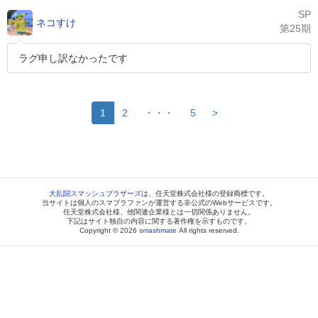
SP
ネコすけ
第25期
ラグ申し訳なかったです
1
2
・・・
5
>
大乱闘スマッシュブラザーズ
は、任天堂株式会社様の登録商標です。
当サイトは個人のスマブラファンが運営する非公式のWebサービスです。
任天堂株式会社様、他関連企業様とは一切関係ありません。
下記はサイト独自の内容に関する著作権を示すものです。
Copyright © 2026
smashmate
All rights reserved.