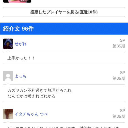
投票したプレイヤーを見る(直近10件)
紹介文 96件
SP
せがれ
第35期
上手かった！！
SP
よっち
第35期
カズヤガン不利過ぎて無理だろこれ
なんでかは考えればわかる
SP
イタチちゃん つべ
第35期