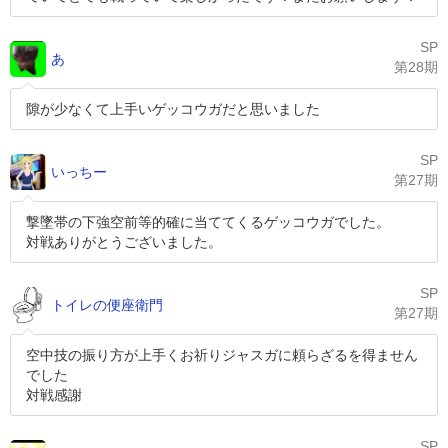
SP
あ
第28期
隙が少なくて上手いゲッコウガだと思いました
SP
いっちー
第27期
撃墜帯の下強空前等的確に当ててくるゲッコウガでした。
対戦ありがとうございました。
SP
トイレの便座衛門
第27期
空中技の振り方が上手くお祈りジャスガに頼らざるを得ません
でした
対戦感謝
SP