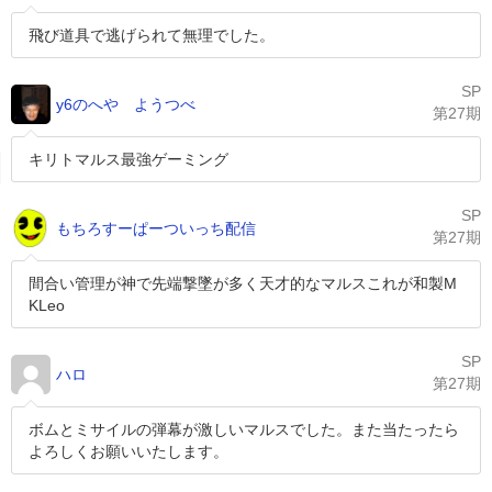
飛び道具で逃げられて無理でした。
SP
y6のへや ようつべ
第27期
キリトマルス最強ゲーミング
SP
もちろすーぱーついっち配信
第27期
間合い管理が神で先端撃墜が多く天才的なマルスこれが和製M
KLeo
SP
ハロ
第27期
ボムとミサイルの弾幕が激しいマルスでした。また当たったら
よろしくお願いいたします。