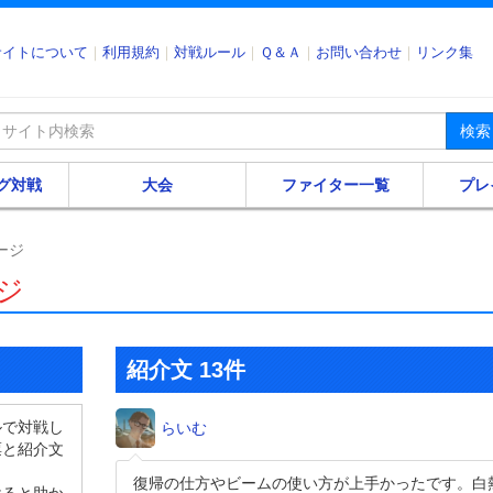
サイトについて
利用規約
対戦ルール
Ｑ＆Ａ
お問い合わせ
リンク集
検索
グ対戦
大会
ファイター一覧
プレ
ージ
ージ
紹介文 13件
ルで対戦し
らいむ
票と紹介文
復帰の仕方やビームの使い方が上手かったです。白