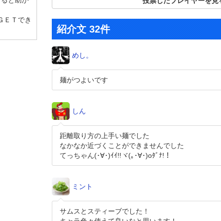
けると助か
投票したプレイヤーを見る
ＧＥＴでき
紹介文 32件
めし。
麺がつよいです
しん
距離取り方の上手い麺でした
なかなか近づくことができませんでした
てっちゃん(･∀･)ｲｲ!!ヾ(｡･∀･)oﾀﾞﾅ!！
ミント
サムスとスティーブでした！