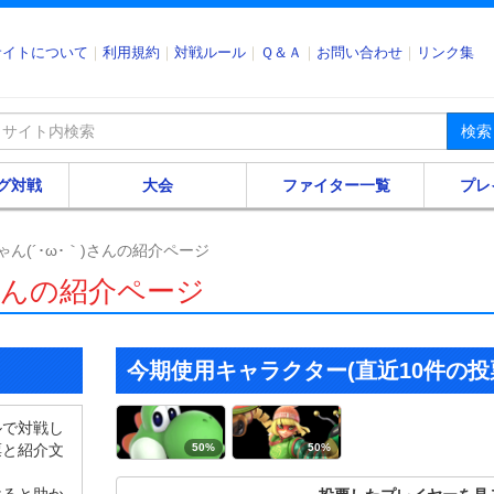
サイトについて
利用規約
対戦ルール
Ｑ＆Ａ
お問い合わせ
リンク集
検索
グ対戦
大会
ファイター一覧
プレ
ゃん(´･ω･｀)さんの紹介ページ
)さんの紹介ページ
今期使用キャラクター(直近10件の投
ルで対戦し
票と紹介文
50%
50%