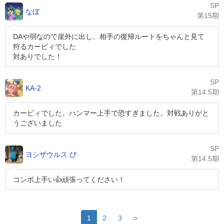
SP
なぼ
第15期
DAや弱なので崖外に出し、相手の復帰ルートをちゃんと見て
狩るカービィでした
対ありでした！
SP
KA-2
第14.5期
カービィでした。ハンマー上手で恐すぎました。対戦ありがと
うございました
SP
ヨシザウルス ぴ
第14.5期
コンボ上手い👍頑張ってください！
1
2
3
>