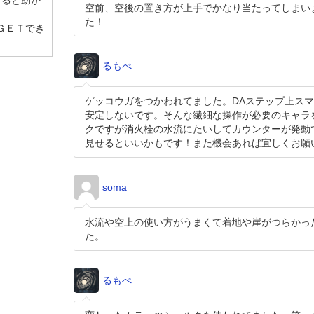
けると助か
空前、空後の置き方が上手でかなり当たってしまい
た！
ＧＥＴでき
るもぺ
ゲッコウガをつかわれてました。DAステップ上スマ
安定しないです。そんな繊細な操作が必要のキャラ
クですが消火栓の水流にたいしてカウンターが発動で
見せるといいかもです！また機会あれば宜しくお願
soma
水流や空上の使い方がうまくて着地や崖がつらかっ
た。
るもぺ