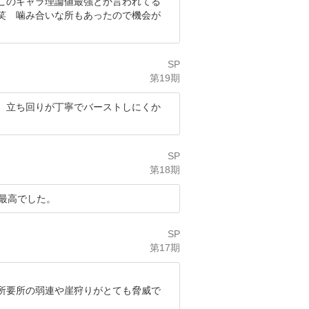
このキャラ理論値最強とか言われてる
笑 噛み合いな所もあったので機会が
SP
第19期
、立ち回りが丁寧でバーストしにくか
SP
第18期
最高でした。
SP
第17期
所要所の弱連や崖狩りがとても脅威で