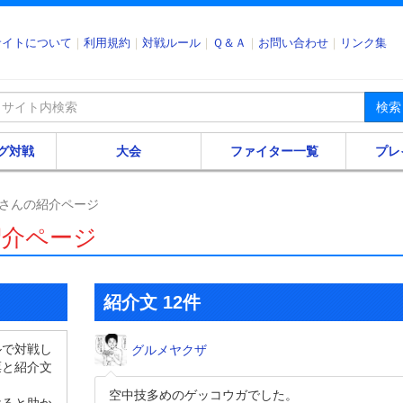
サイトについて
利用規約
対戦ルール
Ｑ＆Ａ
お問い合わせ
リンク集
検索
グ対戦
大会
ファイター一覧
プレ
さんの紹介ページ
紹介ページ
紹介文 12件
ルで対戦し
グルメヤクザ
票と紹介文
空中技多めのゲッコウガでした。