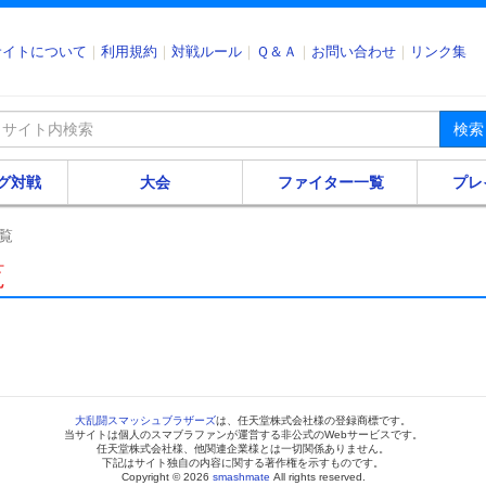
サイトについて
利用規約
対戦ルール
Ｑ＆Ａ
お問い合わせ
リンク集
検索
グ対戦
大会
ファイター一覧
プレ
覧
覧
大乱闘スマッシュブラザーズ
は、任天堂株式会社様の登録商標です。
当サイトは個人のスマブラファンが運営する非公式のWebサービスです。
任天堂株式会社様、他関連企業様とは一切関係ありません。
下記はサイト独自の内容に関する著作権を示すものです。
Copyright © 2026
smashmate
All rights reserved.