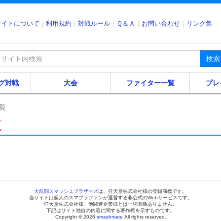
サイトについて
利用規約
対戦ルール
Ｑ＆Ａ
お問い合わせ
リンク集
検索
グ対戦
大会
ファイター一覧
プレ
覧
覧
大乱闘スマッシュブラザーズ
は、任天堂株式会社様の登録商標です。
当サイトは個人のスマブラファンが運営する非公式のWebサービスです。
任天堂株式会社様、他関連企業様とは一切関係ありません。
下記はサイト独自の内容に関する著作権を示すものです。
Copyright © 2026
smashmate
All rights reserved.