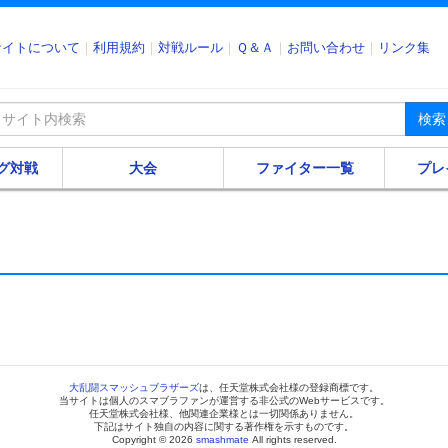
サイトについて
利用規約
対戦ルール
Ｑ＆Ａ
お問い合わせ
リンク集
検索
グ対戦
大会
ファイター一覧
プレ
大乱闘スマッシュブラザーズ
は、任天堂株式会社様の登録商標です。
当サイトは個人のスマブラファンが運営する非公式のWebサービスです。
任天堂株式会社様、他関連企業様とは一切関係ありません。
下記はサイト独自の内容に関する著作権を示すものです。
Copyright © 2026
smashmate
All rights reserved.