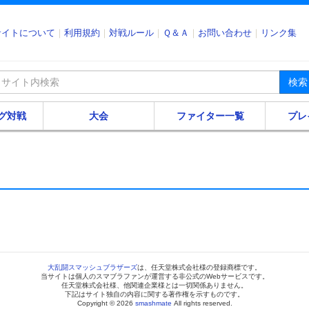
サイトについて
利用規約
対戦ルール
Ｑ＆Ａ
お問い合わせ
リンク集
検索
グ対戦
大会
ファイター一覧
プレ
大乱闘スマッシュブラザーズ
は、任天堂株式会社様の登録商標です。
当サイトは個人のスマブラファンが運営する非公式のWebサービスです。
任天堂株式会社様、他関連企業様とは一切関係ありません。
下記はサイト独自の内容に関する著作権を示すものです。
Copyright © 2026
smashmate
All rights reserved.