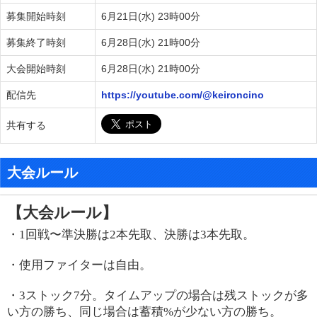
募集開始時刻
6月21日(水) 23時00分
募集終了時刻
6月28日(水) 21時00分
大会開始時刻
6月28日(水) 21時00分
配信先
https://youtube.com/@keironcino
共有する
大会ルール
【大会ルール】
・
1
回戦〜準決勝は
2
本先取、決勝は
3
本先取。
・使用ファイターは自由。
・
3
ストック
7
分。タイムアップの場合は残ストックが多
い方の勝ち、同じ場合は蓄積
%
が少ない方の勝ち。