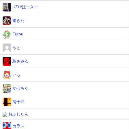
UZU/ほーきー
飽きた
Furou
らと
鳥さみる
いも
かぼちゃ
清十郎
おふじたん
カラス