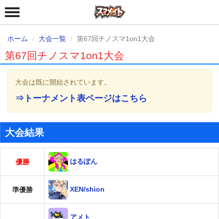
ホーム
大会一覧
第67回チノスマ1on1大会
第67回チノスマ1on1大会
大会は既に開始されています。
⇒トーナメント表ページはこちら
大会結果
はるぽん
優勝
XEN/shion
準優勝
アメト