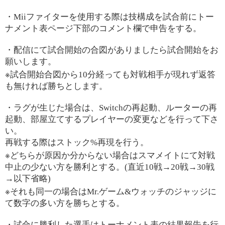
・
Mii
ファイターを使用する際は技構成を試合前にトー
ナメント表ページ下部のコメント欄で申告をする。
・配信にて試合開始の合図がありましたら試合開始をお
願いします。
※
試合開始合図から
10
分経っても対戦相手が現れず返答
も無ければ勝ちとします。
・ラグが生じた場合は、
Switch
の再起動、ルーターの再
起動、部屋立てするプレイヤーの変更などを行って下さ
い。
再戦する際はストック
%
再現を行う。
※
どちらが原因か分からない場合はスマメイトにて対戦
中止の少ない方を勝利とする。
(
直近
10
戦
→20
戦
→30
戦
→
以下省略
)
※
それも同一の場合は
Mr.
ゲーム
&
ウォッチのジャッジに
て数字の多い方を勝ちとする。
・試合に勝利した選手はトーナメント表の結果報告を行