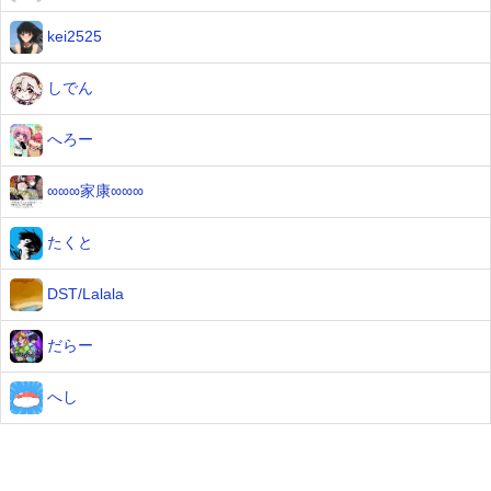
kei2525
しでん
へろー
∞∞∞家康∞∞∞
たくと
DST/Lalala
だらー
へし