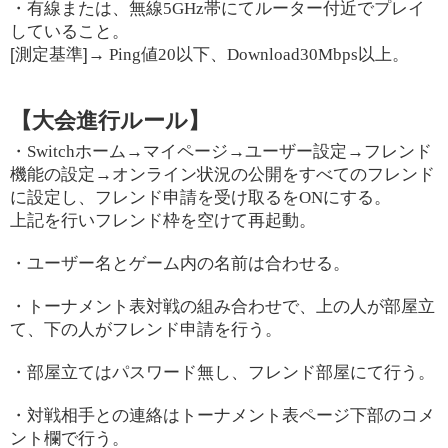
・有線または、無線
5GHz
帯にてルーター付近でプレイ
していること。
[測定基準]
→ Ping
値
20
以下、
Download30Mbps
以上。
【大会進行ルール】
・
Switch
ホーム
→
マイページ
→
ユーザー設定
→
フレンド
機能の設定
→
オンライン状況の公開をすべてのフレンド
に設定し、フレンド申請を受け取るを
ON
にする。
上記を行いフレンド枠を空けて再起動。
・ユーザー名とゲーム内の名前は合わせる。
・トーナメント表対戦の組み合わせで、上の人が部屋立
て、下の人がフレンド申請を行う。
・部屋立てはパスワード無し、フレンド部屋にて行う。
・対戦相手との連絡はトーナメント表ページ下部のコメ
ント欄で行う。