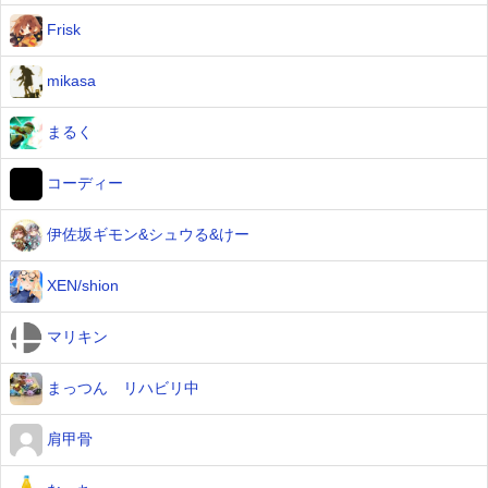
Frisk
mikasa
まるく
コーディー
伊佐坂ギモン&シュウる&けー
XEN/shion
マリキン
まっつん リハビリ中
肩甲骨