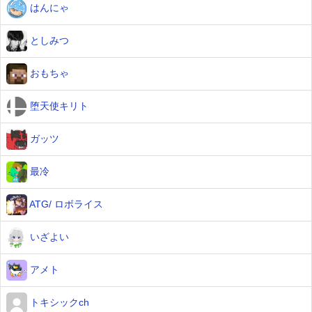
はんにゃ
としみつ
おもちゃ
堕天使キリト
ガッツ
最冷
ATG/ ロボライス
いざよい
アメト
トキシックch