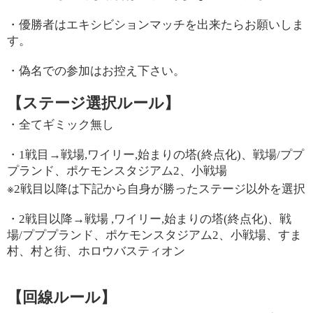
・優勝者はエキシビションマッチを出来たらお願いしま
す。
・偽名での参加はお控え下さい。
【ステージ選択ルール】
・全てギミック無し
・
1
戦目
→
戦場
,
ワイリー
,
始まりの塔
(
終点化
)
、戦場
/
ププ
プランド、ポケモンスタジアム
2
、小戦場
※
2
戦目以降は下記から自身が勝ったステージ以外を選択
・
2
戦目以降
→
戦場
,
ワイリー
,
始まりの塔
(
終点化
)
、戦
場
/
プププランド、ポケモンスタジアム
2
、小戦場、すま
村、村と街、ホロウバスティオン
【回線ルール】