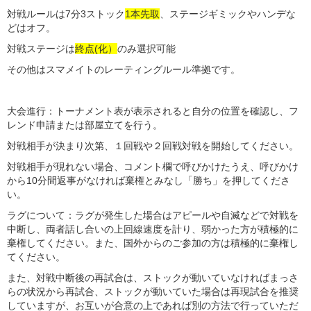
対戦ルールは7分3ストック
1本先取
、ステージギミックやハンデな
どはオフ。
対戦ステージは
終点(化）
のみ選択可能
その他はスマメイトのレーティングルール準拠です。
大会進行：トーナメント表が表示されると自分の位置を確認し、フ
レンド申請または部屋立てを行う。
対戦相手が決まり次第、１回戦や２回戦対戦を開始してください。
対戦相手が現れない場合、コメント欄で呼びかけたうえ、呼びかけ
から10分間返事がなければ棄権とみなし「勝ち」を押してくださ
い。
ラグについて：ラグが発生した場合はアピールや自滅などで対戦を
中断し、両者話し合いの上回線速度を計り、弱かった方が積極的に
棄権してください。また、国外からのご参加の方は積極的に棄権し
てください。
また、対戦中断後の再試合は、ストックが動いていなければまっさ
らの状況から再試合、
ストックが動いていた場合は再現試合を推奨
していますが、お互いが合意の上であれば別の方法で行っていただ