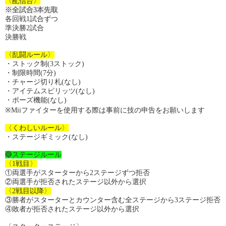
〈配信台〉
※全試合3本先取
各回戦1試合ずつ
準決勝2試合
決勝戦
〈乱闘ルール〉
・ストック制(3ストック)
・制限時間(7分)
・チャージ切り札(なし)
・アイテムスピリッツ(なし)
・ポーズ機能(なし)
※Miiファイターを使用する際は事前に技の申告をお願いします
〈くわしいルール〉
・ステージギミック(なし)
🔵ステージルール
〈1戦目〉
①両選手がスターターから2ステージずつ拒否
②両選手が拒否されたステージ以外から選択
〈2戦目以降〉
③勝者がスターターとカウンター含む全ステージから3ステージ拒否
④敗者が拒否されたステージ以外から選択