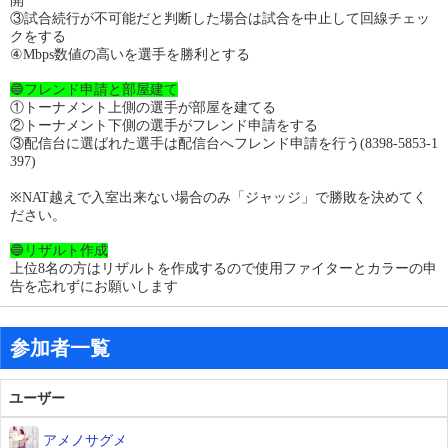
開
③試合続行が不可能だと判断した場合は試合を中止して回線チェッ
クをする
④Mbps数値の高いを選手を勝利とする
🔵フレンド申請と部屋建て
①トーナメント上側の選手が部屋を建てる
②トーナメント下側の選手がフレンド申請をする
③配信台に選ばれた選手は配信台へフレンド申請を行う(8398-5853-1
397)
※NAT越えで入室出来ない場合のみ「ジャッジ」で勝敗を決めてく
ださい。
🔵リザルト作成
上位8名の方はリザルトを作成するので使用ファイターとカラーの申
告を忘れずにお願いします
参加者一覧
ユーザー
アメノサグメ