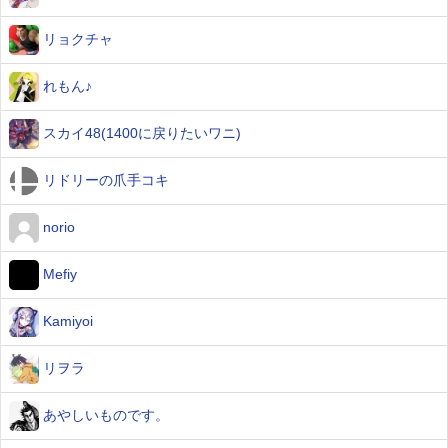
リョクチャ
れもん♪
スカイ48(1400に戻りたいワニ)
リドリーの爪手コキ
norio
Mefiy
Kamiyoi
リヲラ
あやしいものです。