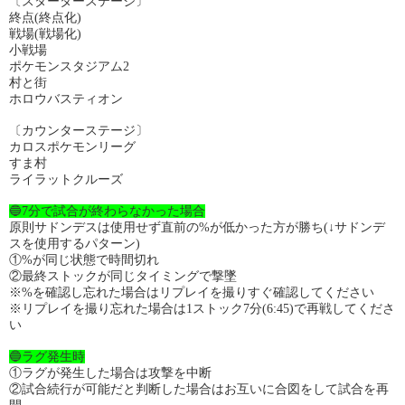
〔スターターステージ〕
終点(終点化)
戦場(戦場化)
小戦場
ポケモンスタジアム2
村と街
ホロウバスティオン
〔カウンターステージ〕
カロスポケモンリーグ
すま村
ライラットクルーズ
🔵7分で試合が終わらなかった場合
原則サドンデスは使用せず直前の%が低かった方が勝ち(↓サドンデ
スを使用するパターン)
①%が同じ状態で時間切れ
②最終ストックが同じタイミングで撃墜
※%を確認し忘れた場合はリプレイを撮りすぐ確認してください
※リプレイを撮り忘れた場合は1ストック7分(6:45)で再戦してくださ
い
🔵ラグ発生時
①ラグが発生した場合は攻撃を中断
②試合続行が可能だと判断した場合はお互いに合図をして試合を再