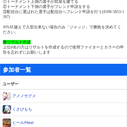
①トーナメント上側の選手が部屋を建てる
②トーナメント下側の選手がフレンド申請をする
③配信台に選ばれた選手は配信台へフレンド申請を行う(8398-5853-1
397)
※NAT越えで入室出来ない場合のみ「ジャッジ」で勝敗を決めてく
ださい。
🔵リザルト作成
上位8名の方はリザルトを作成するので使用ファイターとカラーの申
告を忘れずにお願いします
参加者一覧
ユーザー
アメノサグメ
くさびもち
ヒール/Heal