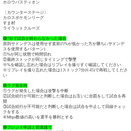
ホロウバスティオン
〔カウンターステージ〕
カロスポケモンリーグ
すま村
ライラットクルーズ
🔵7分で試合が終わらなかった場合
原則サドンデスは使用せず直前の%が低かった方が勝ち(↓サドンデ
スを使用するパターン)
①%が同じ状態で時間切れ
②最終ストックが同じタイミングで撃墜
※%を確認し忘れた場合はリプレイを撮りすぐ確認してください
※リプレイを撮り忘れた場合は1ストック7分(6:45)で再戦してくださ
い
🔵ラグ発生時
①ラグが発生した場合は攻撃を中断
②試合続行が可能だと判断した場合はお互いに合図をして試合を再
開
③試合続行が不可能だと判断した場合は試合を中止して回線チェッ
クをする
④Mbps数値の高いを選手を勝利とする
🔵フレンド申請と部屋建て