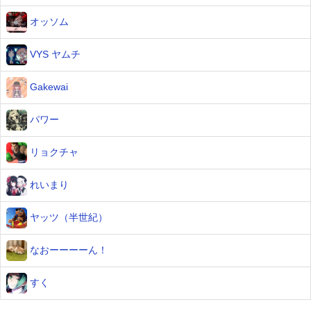
オッソム
VYS ヤムチ
Gakewai
パワー
リョクチャ
れいまり
ヤッツ（半世紀）
なおーーーーん！
すく