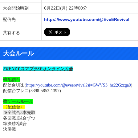
大会開始時刻
6月22日(月) 22時00分
配信先
https://www.youtube.com/@EveERevival
共有する
大会ルール
FRENZYスマブラSPオンライン大会
🔵配信台
配信台URL(
https://youtube.com/@eveerevival?si=GWVS3_hz22Gzzga0
)
配信台フレコ(8398-5853-1397)
🔵ゲームルール
〈配信台〉
※全試合3本先取
各回戦1試合ずつ
準決勝2試合
決勝戦