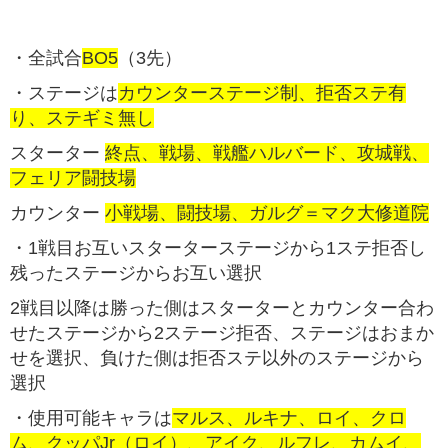
・全試合
BO5
（3先）
・ステージは
カウンターステージ制、拒否ステ有
り、ステギミ無し
スターター
終点、戦場、戦艦ハルバード、攻城戦、
フェリア闘技場
カウンター
小戦場
、闘技場、ガルグ＝マク大修道院
・1戦目お互いスターターステージから1ステ拒否し
残ったステージからお互い選択
2戦目以降は勝った側はスターターとカウンター合わ
せたステージから2ステージ拒否、ステージはおまか
せを選択、負けた側は拒否ステ以外のステージから
選択
・使用可能キャラは
マルス、ルキナ、ロイ、クロ
ム、クッパJr（ロイ）、アイク、ルフレ、カムイ、