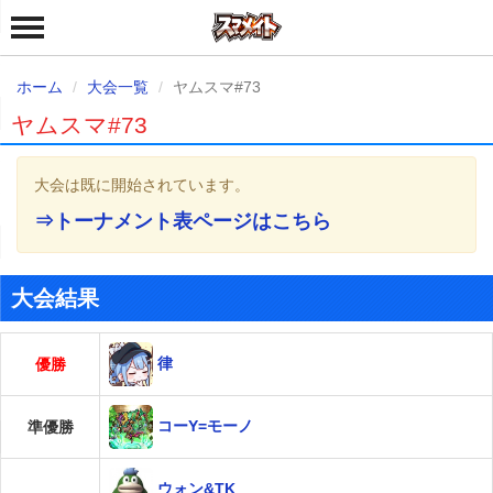
ホーム
大会一覧
ヤムスマ#73
ヤムスマ#73
大会は既に開始されています。
⇒トーナメント表ページはこちら
大会結果
律
優勝
コーY=モーノ
準優勝
ウォン&TK