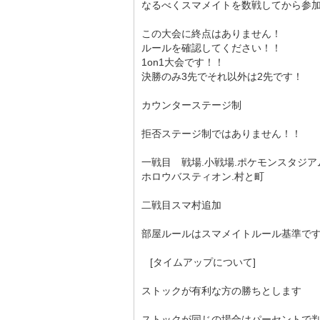
なるべくスマメイトを数戦してから参
この大会に終点はありません！
ルールを確認してください！！
1on1大会です！！
決勝のみ3先でそれ以外は2先です！
カウンターステージ制
拒否ステージ制ではありません！！
一戦目 戦場.小戦場.ポケモンスタジア
ホロウバスティオン.村と町
二戦目スマ村追加
部屋ルールはスマメイトルール基準で
[タイムアップについて]
ストックが有利な方の勝ちとします
ストックが同じの場合はパーセントで