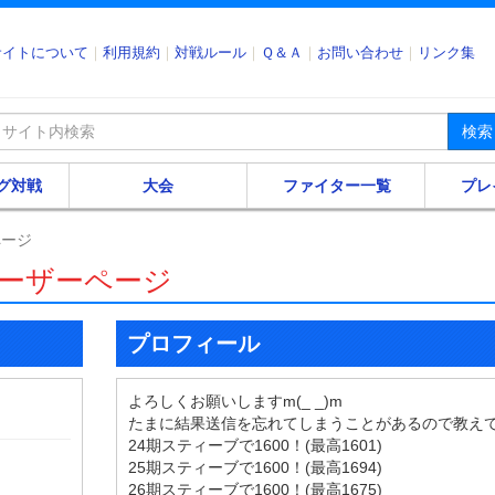
サイトについて
利用規約
対戦ルール
Ｑ＆Ａ
お問い合わせ
リンク集
検索
グ対戦
大会
ファイター一覧
プレ
ページ
のユーザーページ
プロフィール
よろしくお願いしますm(_ _)m
たまに結果送信を忘れてしまうことがあるので教え
24期スティーブで1600！(最高1601)
25期スティーブで1600！(最高1694)
26期スティーブで1600！(最高1675)