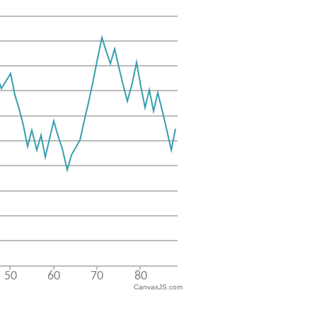
CanvasJS.com