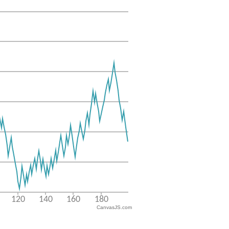
CanvasJS.com