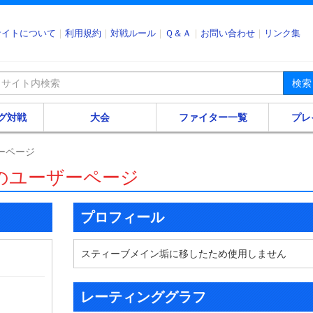
サイトについて
利用規約
対戦ルール
Ｑ＆Ａ
お問い合わせ
リンク集
検索
グ対戦
大会
ファイター一覧
プレ
ーページ
のユーザーページ
プロフィール
スティーブメイン垢に移したため使用しません
レーティンググラフ