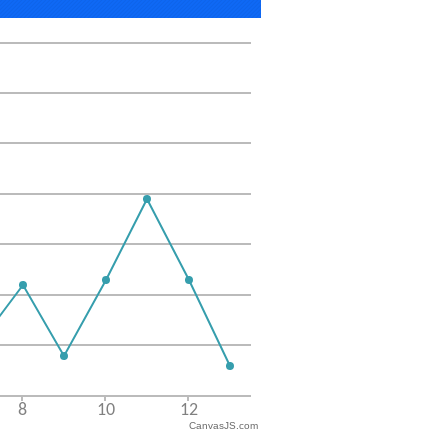
CanvasJS.com