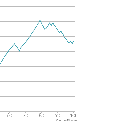
CanvasJS.com