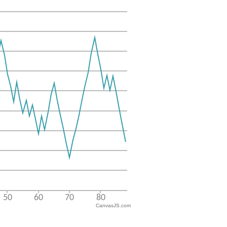
CanvasJS.com