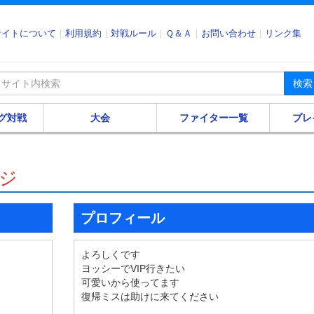
サイトについて
利用規約
対戦ルール
Ｑ＆Ａ
お問い合わせ
リンク集
検索
グ対戦
大会
ファイター一覧
プレ
ジ
プロフィール
よろしくです
ヨッシーでVIP行きたい
可愛いから使ってます
復帰ミスは助けに来てください