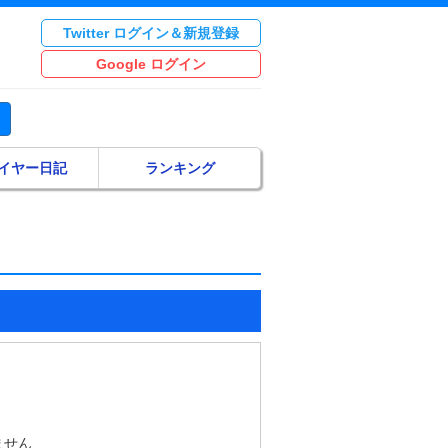
Twitter ログイン＆新規登録
Google ログイン
イヤー日記
ランキング
ません