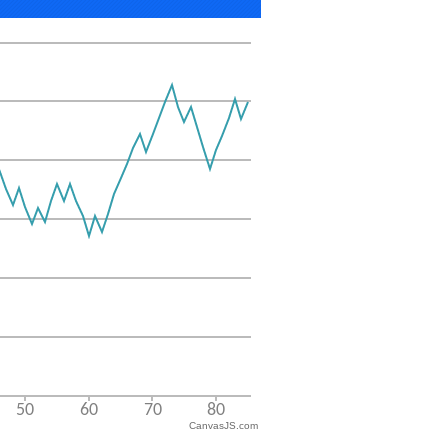
CanvasJS.com