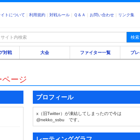
サイトについて
利用規約
対戦ルール
Ｑ＆Ａ
お問い合わせ
リンク集
検索
グ対戦
大会
ファイター一覧
プレ
ーページ
プロフィール
x（旧Twitter）が凍結してしまったので今は
@nekko_ssbu です。
レーティンググラフ