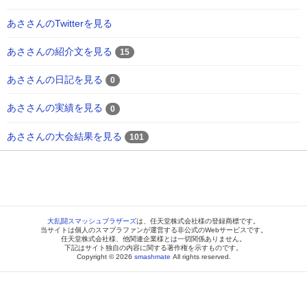
あささんのTwitterを見る
あささんの紹介文を見る
15
あささんの日記を見る
0
あささんの実績を見る
0
あささんの大会結果を見る
101
大乱闘スマッシュブラザーズ
は、任天堂株式会社様の登録商標です。
当サイトは個人のスマブラファンが運営する非公式のWebサービスです。
任天堂株式会社様、他関連企業様とは一切関係ありません。
下記はサイト独自の内容に関する著作権を示すものです。
Copyright © 2026
smashmate
All rights reserved.