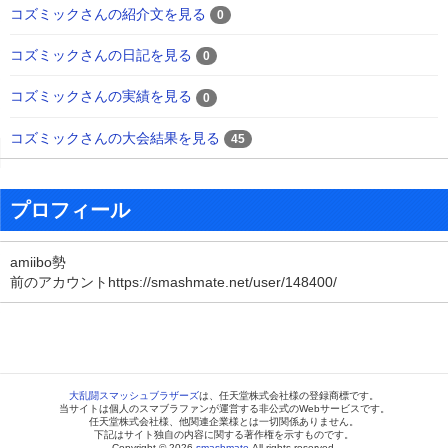
コズミックさんの紹介文を見る
0
コズミックさんの日記を見る
0
コズミックさんの実績を見る
0
コズミックさんの大会結果を見る
45
プロフィール
amiibo勢
前のアカウントhttps://smashmate.net/user/148400/
大乱闘スマッシュブラザーズ
は、任天堂株式会社様の登録商標です。
当サイトは個人のスマブラファンが運営する非公式のWebサービスです。
任天堂株式会社様、他関連企業様とは一切関係ありません。
下記はサイト独自の内容に関する著作権を示すものです。
Copyright © 2026
smashmate
All rights reserved.