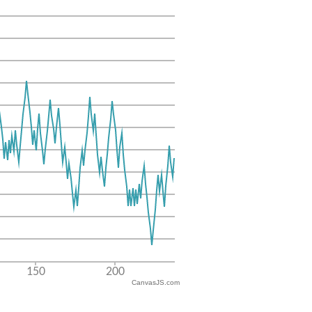
CanvasJS.com