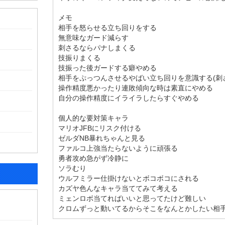
メモ
相手を怒らせる立ち回りをする
無意味なガード減らす
刺さるならパナしまくる
技振りまくる
技振った後ガードする癖やめる
相手をぷっつんさせるやばい立ち回りを意識する(刺
操作精度悪かったり連敗傾向な時は素直にやめる
自分の操作精度にイライラしたらすぐやめる
個人的な要対策キャラ
マリオJFBにリスク付ける
ゼルダNB暴れちゃんと見る
ファルコ上強当たらないように頑張る
勇者攻め急がず冷静に
ソラむり
ウルフミラー仕掛けないとボコボコにされる
カズヤ色んなキャラ当ててみて考える
ミェンロボ当てればいいと思ってたけど難しい
クロムずっと動いてるからそこをなんとかしたい相