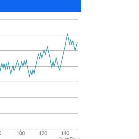
CanvasJS.com