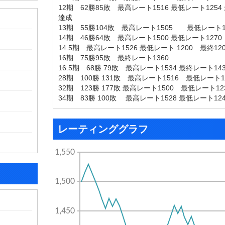
12期 62勝85敗 最高レート1516 最低レート1254
達成
13期 55勝104敗 最高レート1505 最低レート11
14期 46勝64敗 最高レート1500 最低レート1270
14.5期 最高レート1526 最低レート 1200 最終120
16期 75勝95敗 最終レート1360
16.5期 68勝 79敗 最高レート1534 最終レート14
28期 100勝 131敗 最高レート1516 最低レート1
32期 123勝 177敗 最高レート1500 最低レート1
34期 83勝 100敗 最高レート1528 最低レート12
レーティンググラフ