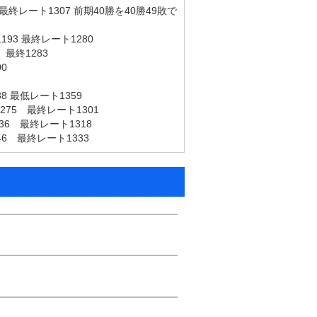
 最終レート1307 前期40勝を40勝49敗で
93 最終レート1280
 最終1283
0
38 最低レート1359
275 最終レート1301
236 最終レート1318
46 最終レート1333