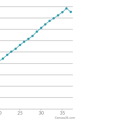
CanvasJS.com