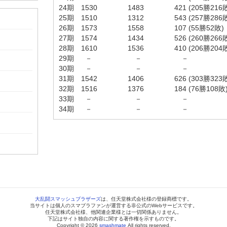
24期 1530 1483 421 (205勝216敗
25期 1510 1312 543 (257勝286敗
26期 1573 1558 107 (55勝52敗)
27期 1574 1434 526 (260勝266敗
28期 1610 1536 410 (206勝204敗
29期 － － －
30期 － － －
31期 1542 1406 626 (303勝323敗
32期 1516 1376 184 (76勝108敗
33期 － － －
34期 － － －
大乱闘スマッシュブラザーズ
は、任天堂株式会社様の登録商標です。
当サイトは個人のスマブラファンが運営する非公式のWebサービスです。
任天堂株式会社様、他関連企業様とは一切関係ありません。
下記はサイト独自の内容に関する著作権を示すものです。
Copyright © 2026
smashmate
All rights reserved.