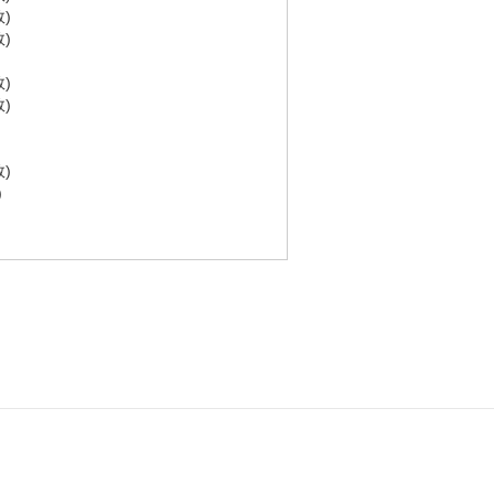
)
)
)
)
)
)