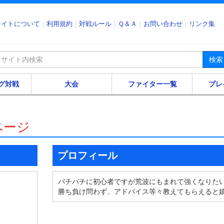
サイトについて
利用規約
対戦ルール
Ｑ＆Ａ
お問い合わせ
リンク集
検索
グ対戦
大会
ファイター一覧
プレ
ページ
プロフィール
バチバチに初心者ですが荒波にもまれて強くなりた
勝ち負け問わず、アドバイス等々教えてもらえると