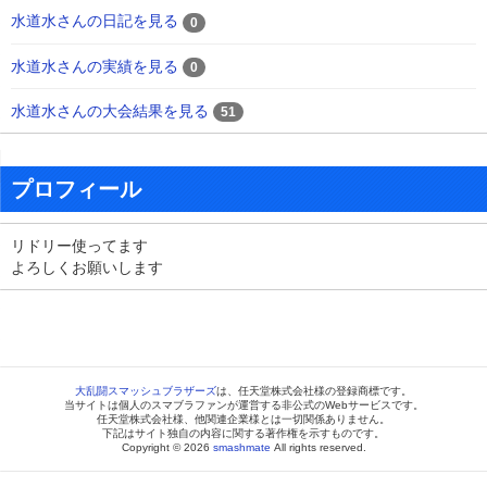
水道水さんの日記を見る
0
水道水さんの実績を見る
0
水道水さんの大会結果を見る
51
プロフィール
リドリー使ってます
よろしくお願いします
大乱闘スマッシュブラザーズ
は、任天堂株式会社様の登録商標です。
当サイトは個人のスマブラファンが運営する非公式のWebサービスです。
任天堂株式会社様、他関連企業様とは一切関係ありません。
下記はサイト独自の内容に関する著作権を示すものです。
Copyright © 2026
smashmate
All rights reserved.