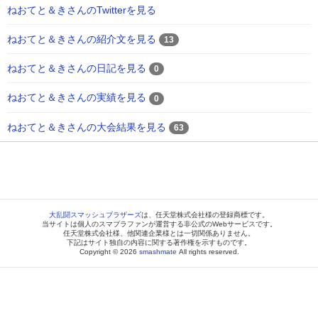
ねおてと＆きさんのTwitterを見る
ねおてと＆きさんの紹介文を見る
13
ねおてと＆きさんの日記を見る
0
ねおてと＆きさんの実績を見る
0
ねおてと＆きさんの大会結果を見る
63
大乱闘スマッシュブラザーズ
は、任天堂株式会社様の登録商標です。
当サイトは個人のスマブラファンが運営する非公式のWebサービスです。
任天堂株式会社様、他関連企業様とは一切関係ありません。
下記はサイト独自の内容に関する著作権を示すものです。
Copyright © 2026
smashmate
All rights reserved.