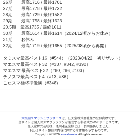
26期 最高1716 / 最終1701
27期 最高1778 / 最終1722
28期 最高1729 / 最終1582
29期 最高1758 / 最終1623
29.5期 最高1735 / 最終1611
30期 最高1614 / 最終1614（2024/12頃からお休み）
31期 お休み
32期 最高1719 / 最終1655（2025/08頃から再開）
タミスマ最高ベスト16（#544）（2023/04/22 初リザルト）
マエスマ最高ベスト32（#337, #342, #390）
マエスマ'最高ベスト32（#80, #86, #103）
チノスマ最高ベスト4（#13, #36）
こたスマ極杯準優勝（#348)
大乱闘スマッシュブラザーズ
は、任天堂株式会社様の登録商標です。
当サイトは個人のスマブラファンが運営する非公式のWebサービスです。
任天堂株式会社様、他関連企業様とは一切関係ありません。
下記はサイト独自の内容に関する著作権を示すものです。
Copyright © 2026
smashmate
All rights reserved.