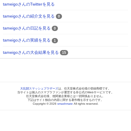
tameigoさんのTwitterを見る
tameigoさんの紹介文を見る
0
tameigoさんの日記を見る
0
tameigoさんの実績を見る
1
tameigoさんの大会結果を見る
15
大乱闘スマッシュブラザーズ
は、任天堂株式会社様の登録商標です。
当サイトは個人のスマブラファンが運営する非公式のWebサービスです。
任天堂株式会社様、他関連企業様とは一切関係ありません。
下記はサイト独自の内容に関する著作権を示すものです。
Copyright © 2026
smashmate
All rights reserved.