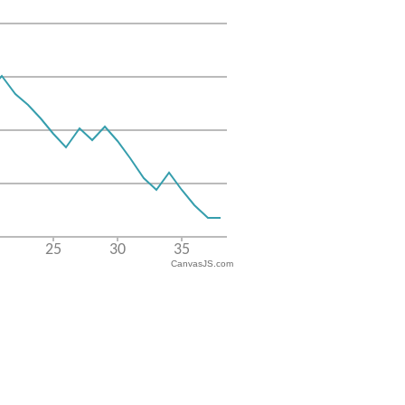
CanvasJS.com