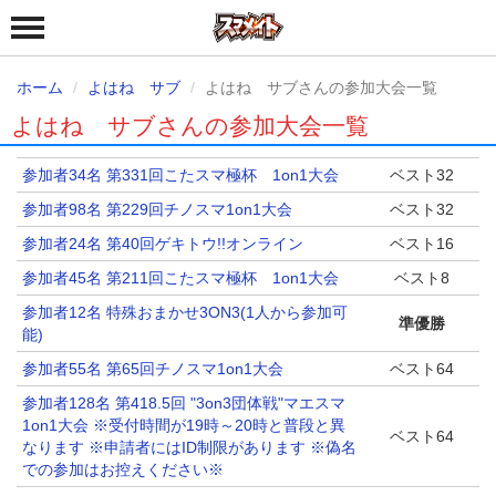
ホーム
よはね サブ
よはね サブさんの参加大会一覧
よはね サブさんの参加大会一覧
参加者34名 第331回こたスマ極杯 1on1大会
ベスト32
参加者98名 第229回チノスマ1on1大会
ベスト32
参加者24名 第40回ゲキトウ!!オンライン
ベスト16
参加者45名 第211回こたスマ極杯 1on1大会
ベスト8
参加者12名 特殊おまかせ3ON3(1人から参加可
準優勝
能)
参加者55名 第65回チノスマ1on1大会
ベスト64
参加者128名 第418.5回 "3on3団体戦"マエスマ
1on1大会 ※受付時間が19時～20時と普段と異
ベスト64
なります ※申請者にはID制限があります ※偽名
での参加はお控えください※