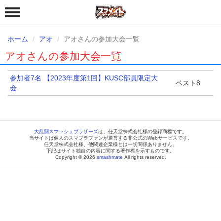
ホーム
アオ
アオさんの参加大会一覧
アオさんの参加大会一覧
参加者7名 【2023年度第1回】KUSC部員限定大
ベスト8
会
大乱闘スマッシュブラザーズ
は、任天堂株式会社様の登録商標です。
当サイトは個人のスマブラファンが運営する非公式のWebサービスです。
任天堂株式会社様、他関連企業様とは一切関係ありません。
下記はサイト独自の内容に関する著作権を示すものです。
Copyright © 2026
smashmate
All rights reserved.