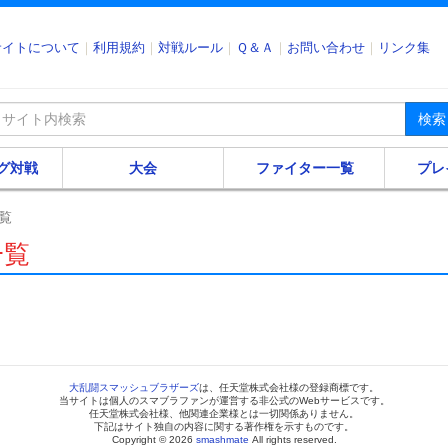
サイトについて
利用規約
対戦ルール
Ｑ＆Ａ
お問い合わせ
リンク集
検索
グ対戦
大会
ファイター一覧
プレ
覧
一覧
大乱闘スマッシュブラザーズ
は、任天堂株式会社様の登録商標です。
当サイトは個人のスマブラファンが運営する非公式のWebサービスです。
任天堂株式会社様、他関連企業様とは一切関係ありません。
下記はサイト独自の内容に関する著作権を示すものです。
Copyright © 2026
smashmate
All rights reserved.