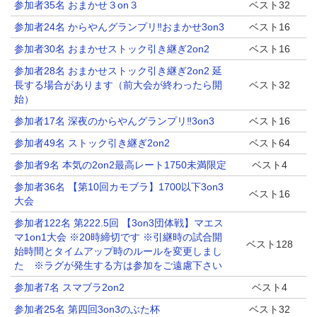
参加者35名 おまかせ３on３
ベスト32
参加者24名 からやんグランプリ‼️おまかせ3on3
ベスト16
参加者30名 おまかせストック引き継ぎ2on2
ベスト16
参加者28名 おまかせストック引き継ぎ2on2 延
長する場合があります（前大会が終わったら開
ベスト32
始）
参加者17名 深夜のからやんグランプリ‼️3on3
ベスト16
参加者49名 ストック引き継ぎ2on2
ベスト64
参加者9名 本気の2on2最高レート1750未満限定
ベスト4
参加者36名 【第10回カモブラ】1700以下3on3
ベスト16
大会
参加者122名 第222.5回 【3on3団体戦】マエス
マ1on1大会 ※20時締切です ※引継時の試合開
ベスト128
始時間とタイムアップ時のルールを変更しまし
た ※ラグが発生する方は参加をご遠慮下さい
参加者7名 スマブラ2on2
ベスト4
参加者25名 第四回3on3のぶた杯
ベスト32