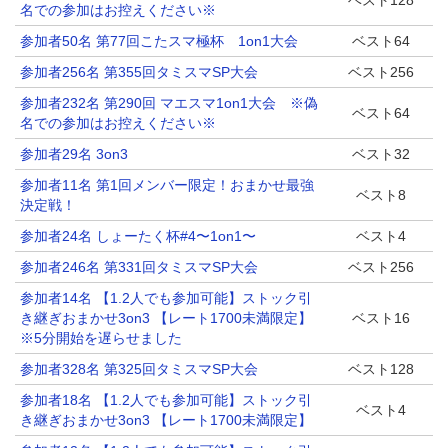
ベスト128
名での参加はお控えください※
参加者50名 第77回こたスマ極杯 1on1大会
ベスト64
参加者256名 第355回タミスマSP大会
ベスト256
参加者232名 第290回 マエスマ1on1大会 ※偽
ベスト64
名での参加はお控えください※
参加者29名 3on3
ベスト32
参加者11名 第1回メンバー限定！おまかせ最強
ベスト8
決定戦！
参加者24名 しょーたく杯#4〜1on1〜
ベスト4
参加者246名 第331回タミスマSP大会
ベスト256
参加者14名 【1.2人でも参加可能】ストック引
き継ぎおまかせ3on3 【レート1700未満限定】
ベスト16
※5分開始を遅らせました
参加者328名 第325回タミスマSP大会
ベスト128
参加者18名 【1.2人でも参加可能】ストック引
ベスト4
き継ぎおまかせ3on3 【レート1700未満限定】