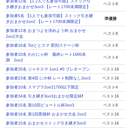
参加者12名 【1.2人でも参加可能】ストック引
ベスト8
き継ぎおまかせ3on3 【レート1700未満限定】
参加者5名 【1人でも参加可能】ストック引き継
準優勝
ぎおまかせ2on2 【レート1700未満限定】
参加者12名 おまつよを決めよう杯 おまかせ
ベスト8
2on2大会
参加者16名 Totととスマ 変則ステージ杯
ベスト8
参加者10名 わかにゃ杯 最終レート1600未
ベスト4
満 2on2
参加者25名 ジャチスマ 1on1 #0 プレオープン
ベスト16
参加者23名 第4回 にや杯 レート制限なし3on3
ベスト16
参加者10名 スマブラ2on21700以下限定
ベスト4
参加者34名 引き継ぎ3on3おまかせ限定杯❗️
ベスト16
参加者15名 第10回ピョートル杯3on3
ベスト8
参加者16名 第1回黒猫杯 おまかせ大会 2on2
ベスト16
参加者15名 おまかせストック引き継ぎ3on3
ベスト16