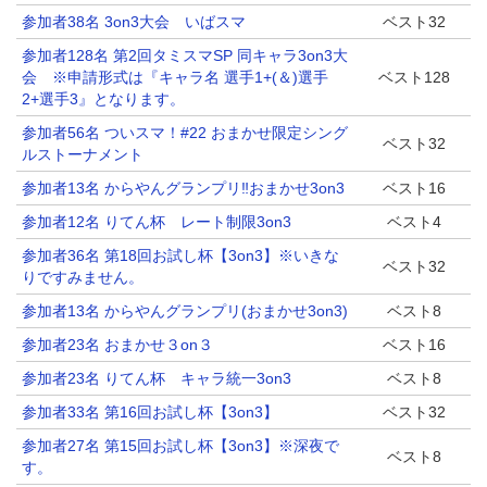
参加者38名 3on3大会 いばスマ
ベスト32
参加者128名 第2回タミスマSP 同キャラ3on3大
会 ※申請形式は『キャラ名 選手1+(＆)選手
ベスト128
2+選手3』となります。
参加者56名 ついスマ！#22 おまかせ限定シング
ベスト32
ルストーナメント
参加者13名 からやんグランプリ‼️おまかせ3on3
ベスト16
参加者12名 りてん杯 レート制限3on3
ベスト4
参加者36名 第18回お試し杯【3on3】※いきな
ベスト32
りですみません。
参加者13名 からやんグランプリ(おまかせ3on3)
ベスト8
参加者23名 おまかせ３on３
ベスト16
参加者23名 りてん杯 キャラ統一3on3
ベスト8
参加者33名 第16回お試し杯【3on3】
ベスト32
参加者27名 第15回お試し杯【3on3】※深夜で
ベスト8
す。