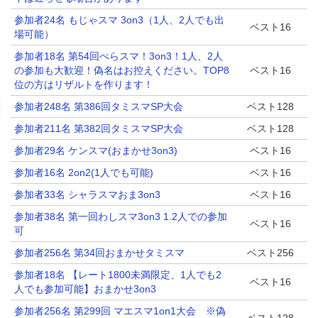
参加者24名 もじゃスマ 3on3（1人、2人でも出
ベスト16
場可能）
参加者18名 第54回ぺらスマ！3on3！1人、2人
の参加も大歓迎！偽名はお控えください。TOP8
ベスト16
位の方はリザルトを作ります！
参加者248名 第386回タミスマSP大会
ベスト128
参加者211名 第382回タミスマSP大会
ベスト128
参加者29名 ケンスマ(おまかせ3on3)
ベスト16
参加者16名 2on2(1人でも可能)
ベスト16
参加者33名 シャラスマおま3on3
ベスト16
参加者38名 第一回わしスマ3on3 1.2人での参加
ベスト16
可
参加者256名 第34回おまかせタミスマ
ベスト256
参加者18名 【レート1800未満限定、1人でも2
ベスト16
人でも参加可能】おまかせ3on3
参加者256名 第299回 マエスマ1on1大会 ※偽