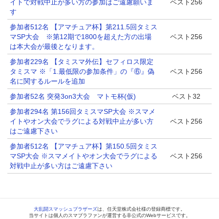
イトで対戦中止が多い方の参加はご遠慮願いま
ベスト256
す
参加者512名 【アマチュア杯】第211.5回タミス
マSP大会 ※第12期で1800を超えた方の出場
ベスト256
は本大会が最後となります。
参加者229名 【タミスマ外伝】セフィロス限定
タミスマ ※「1.最低限の参加条件」の『⑥』偽
ベスト256
名に関するルールを追加
参加者52名 突発3on3大会 マトモ杯(仮)
ベスト32
参加者294名 第156回タミスマSP大会 ※スマメ
イトやオン大会でラグによる対戦中止が多い方
ベスト256
はご遠慮下さい
参加者512名 【アマチュア杯】第150.5回タミス
マSP大会 ※スマメイトやオン大会でラグによる
ベスト256
対戦中止が多い方はご遠慮下さい
大乱闘スマッシュブラザーズ
は、任天堂株式会社様の登録商標です。
当サイトは個人のスマブラファンが運営する非公式のWebサービスです。