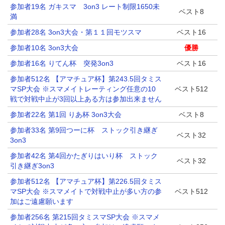
参加者19名 ガキスマ 3on3 レート制限1650未
ベスト8
満
参加者28名 3on3大会・第１１回モツスマ
ベスト16
参加者10名 3on3大会
優勝
参加者16名 りてん杯 突発3on3
ベスト16
参加者512名 【アマチュア杯】第243.5回タミス
マSP大会 ※スマメイトレーティング任意の10
ベスト512
戦で対戦中止が3回以上ある方は参加出来ません
参加者22名 第1回 りあ杯 3on3大会
ベスト8
参加者33名 第9回つーに杯 ストック引き継ぎ
ベスト32
3on3
参加者42名 第4回かたぎりはいり杯 ストック
ベスト32
引き継ぎ3on3
参加者512名 【アマチュア杯】第226.5回タミス
マSP大会 ※スマメイトで対戦中止が多い方の参
ベスト512
加はご遠慮願います
参加者256名 第215回タミスマSP大会 ※スマメ