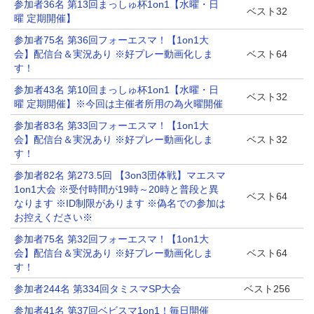
参加者36名 第13回まっしゅ杯1on1【水曜・日
ベスト32
曜 定期開催】
参加者75名 第36回フォーエスマ！【1on1大
会】配信台＆実況あり ※好プレー動画化しま
ベスト64
す！
参加者43名 第10回まっしゅ杯1on1【水曜・日
ベスト32
曜 定期開催】※今回は主催者所用の為火曜開催
参加者83名 第33回フォーエスマ！【1on1大
会】配信台＆実況あり ※好プレー動画化しま
ベスト32
す！
参加者82名 第273.5回 【3on3団体戦】マエスマ
1on1大会 ※受付時間が19時～20時と普段と異
ベスト64
なります ※ID制限があります ※偽名での参加は
お控えください※
参加者75名 第32回フォーエスマ！【1on1大
会】配信台＆実況あり ※好プレー動画化しま
ベスト64
す！
参加者244名 第334回タミスマSP大会
ベスト256
参加者41名 第37回ベビスマ1on1！毎日開催