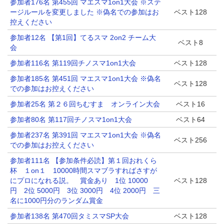
参加者176名 第455回 マエスマ1on1大会 ※ステ
ージルールを変更しました ※偽名での参加はお
ベスト128
控えください
参加者12名 【第1回】てるスマ 2on2 チーム大
ベスト8
会
参加者116名 第119回チノスマ1on1大会
ベスト128
参加者185名 第451回 マエスマ1on1大会 ※偽名
ベスト128
での参加はお控えください
参加者25名 第２６回ちむすま オンライン大会
ベスト16
参加者80名 第117回チノスマ1on1大会
ベスト64
参加者237名 第391回 マエスマ1on1大会 ※偽名
ベスト256
での参加はお控えください
参加者111名 【参加条件必読】第１回おれくら
杯 １on１ 10000時間スマブラすればさすが
にプロになれる説。 賞金あり 1位 10000
ベスト128
円 2位 5000円 3位 3000円 4位 2000円 三
名に1000円分のランダム賞金
参加者138名 第470回タミスマSP大会
ベスト128