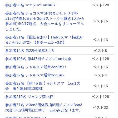
参加者98名 マエスマ'1on1#87
ベスト128
参加者49名 チョコスマSPおまかせトリオ杯
#125(特殊おまかせ3on3ストック引継ぎ1人から
ベスト16
参加可)※9/17時点、大会ルールをリニューアル
しました。
参加者21名 【配信台あり】HaRuスマ《特殊お
ベスト16
まかせ3on3#2》【各チーム1〜3名】
参加者14名 第22回 通常3on3
ベスト8
参加者105名 第447回チノスマ1on1大会
ベスト128
参加者24名 シャルスマ通常3on3#9！
ベスト16
参加者22名 シャルスマ通常3on3#6
ベスト4
参加者22名 【第 45 回 】#ととスマ 1on1大
ベスト16
会 兎と亀日曜13時杯
参加者210名 ジャンプ禁止杯
ベスト128
参加者77名 ※3on3団体戦 第8回チノスマ3on3
ベスト32
大会 ※出場可能は100チームのみとなります。