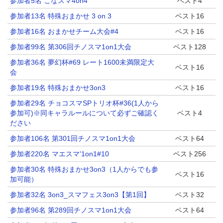
参加者5名 こなスマ4on4
ベスト4
参加者13名 特殊おまかせ 3 on 3
ベスト16
参加者16名 おまかせチーム大会#4
ベスト16
参加者99名 第306回チノスマ1on1大会
ベスト128
参加者36名 夢幻杯#69 レート1600未満限定大
ベスト16
会
参加者19名 特殊おまかせ3on3
ベスト16
参加者29名 チョコスマSPトリオ杯#36(1人から
参加可)※同キャラルールについて必ずご確認く
ベスト4
ださい
参加者106名 第301回チノスマ1on1大会
ベスト64
参加者220名 マエスマ'1on1#10
ベスト256
参加者30名 特殊おまかせ3on3（1人からでも参
ベスト16
加可能）
参加者32名 3on3_スマフェス3on3【第1回】
ベスト32
参加者96名 第289回チノスマ1on1大会
ベスト64