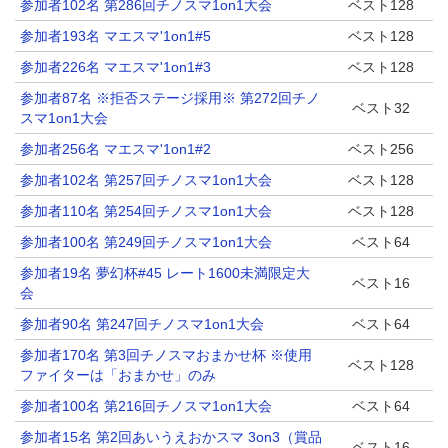
参加者102名 第286回チノスマ1on1大会
ベスト128
参加者193名 マエスマ'1on1#5
ベスト128
参加者226名 マエスマ'1on1#3
ベスト128
参加者87名 ※拒否ステージ採用※ 第272回チノ
ベスト32
スマ1on1大会
参加者256名 マエスマ'1on1#2
ベスト256
参加者102名 第257回チノスマ1on1大会
ベスト128
参加者110名 第254回チノスマ1on1大会
ベスト128
参加者100名 第249回チノスマ1on1大会
ベスト64
参加者19名 夢幻杯#45 レート1600未満限定大
ベスト16
会
参加者90名 第247回チノスマ1on1大会
ベスト64
参加者170名 第3回チノスマおまかせ杯 ※使用
ベスト128
ファイターは「おまかせ」のみ
参加者100名 第216回チノスマ1on1大会
ベスト64
参加者15名 第2回あいうえおかスマ 3on3（賞品
ベスト16