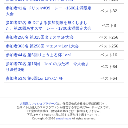
参加者41名 ドリスマ#99 レート1600未満限定
ベスト32
大会
参加者37名 ※IDによる参加制限を無くしまし
ベスト8
た。第20回あすスマ レート1700未満限定大会
参加者256名 第315回タミスマSP大会
ベスト256
参加者363名 第258回 マエスマ1on1大会
ベスト256
参加者44名 第6回りょうまる杯 1on1
ベスト16
参加者70名 第16回 1on1のぶた杯 今大会よ
ベスト64
り決勝3先
参加者53名 第6回1on1のぶた杯
ベスト64
大乱闘スマッシュブラザーズ
は、任天堂株式会社様の登録商標です。
当サイトは個人のスマブラファンが運営する非公式のWebサービスです。
任天堂株式会社様、他関連企業様とは一切関係ありません。
下記はサイト独自の内容に関する著作権を示すものです。
Copyright © 2026
smashmate
All rights reserved.