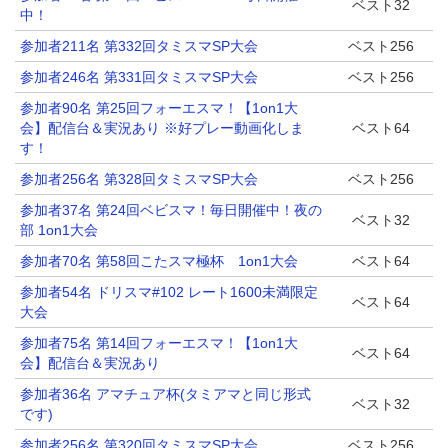
ベスト32
中！
参加者211名 第332回タミスマSP大会
ベスト256
参加者246名 第331回タミスマSP大会
ベスト256
参加者90名 第25回フォーエスマ！【1on1大
会】配信台＆実況あり ※好プレー動画化しま
ベスト64
す！
参加者256名 第328回タミスマSP大会
ベスト256
参加者37名 第24回ベビスマ！毎日開催中！夜の
ベスト32
部 1on1大会
参加者70名 第58回こたスマ極杯 1on1大会
ベスト64
参加者54名 ドリスマ#102 レート1600未満限定
ベスト64
大会
参加者75名 第14回フォーエスマ！【1on1大
ベスト64
会】配信台＆実況あり
参加者36名 アマチュア杯(タミアマと同じ形式
ベスト32
です)
参加者256名 第320回タミスマSP大会
ベスト256