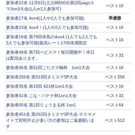
参加者22名 11月6日(土)18時00分第2回yagoス
ベスト16
マ3on3大会(1人or2人参加可)
参加者17名 4on4(1人や2人でも参加可能)
準優勝
参加者23名 4on4！(1人や2人でも参加可能)
ベスト16
参加者18名 第79回本気の4on4 (1人でも2人でも
ベスト16
3人でも参加可能)最高レート1700未満限定
参加者48名 第7回ベビスマ！毎日開催中！本日
ベスト32
は配信あります。
参加者46名 第51回こたスマ極杯 1on1大会
ベスト16
参加者256名 第313回タミスマSP大会
ベスト256
参加者35名 第19回 421杯1on1大会
ベスト16
参加者42名 こな・バナナ杯1on1大会
ベスト32
参加者65名 第1回りょうまる杯 1on1
ベスト64
参加者451名 第262回タミスマSP大会 ※スマメ
イトで対戦中止が多い方の参加はご遠慮願いま
ベスト512
す