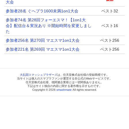
大会
参加者28名 ぐへブラ1600未満1on1大会
ベスト32
参加者74名 第28回フォーエスマ！【1on1大
会】配信台＆実況あり ※開始時間を変更しまし
ベスト16
た
参加者256名 第270回 マエスマ1on1大会
ベスト256
参加者221名 第269回 マエスマ1on1大会
ベスト256
大乱闘スマッシュブラザーズ
は、任天堂株式会社様の登録商標です。
当サイトは個人のスマブラファンが運営する非公式のWebサービスです。
任天堂株式会社様、他関連企業様とは一切関係ありません。
下記はサイト独自の内容に関する著作権を示すものです。
Copyright © 2026
smashmate
All rights reserved.