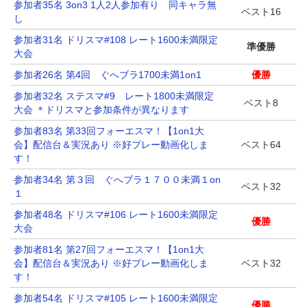
参加者35名 3on3 1人2人参加有り 同キャラ無
ベスト16
し
参加者31名 ドリスマ#108 レート1600未満限定
準優勝
大会
参加者26名 第4回 ぐへブラ1700未満1on1
優勝
参加者32名 ステスマ#9 レート1800未満限定
ベスト8
大会 ＊ドリスマと参加条件が異なります
参加者83名 第33回フォーエスマ！【1on1大
会】配信台＆実況あり ※好プレー動画化しま
ベスト64
す！
参加者34名 第３回 ぐへブラ１７００未満１on
ベスト32
１
参加者48名 ドリスマ#106 レート1600未満限定
優勝
大会
参加者81名 第27回フォーエスマ！【1on1大
会】配信台＆実況あり ※好プレー動画化しま
ベスト32
す！
参加者54名 ドリスマ#105 レート1600未満限定
優勝